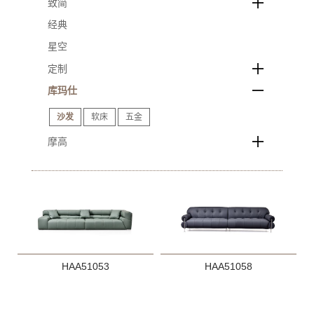
致简
经典
星空
定制
库玛仕
沙发
软床
五金
摩高
HAA51053
HAA51058