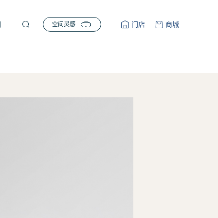


们
门店
商城
空间灵感